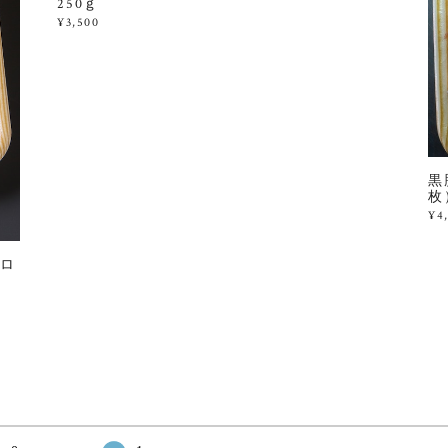
250ｇ
¥3,500
黒
枚
¥4
ロ