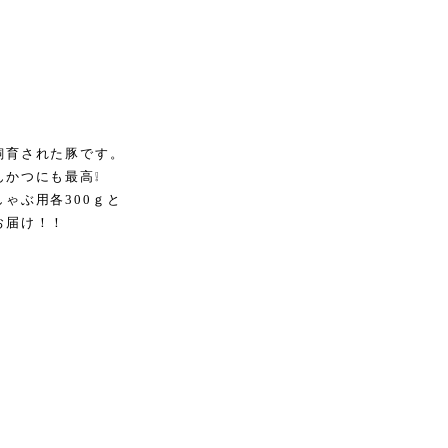
飼育された豚です。
かつにも最高❕
ゃぶ用各300ｇと
お届け！！