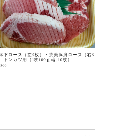
豚下ロース（左5枚）・茶美豚肩ロース（右5
）トンカツ用（1枚100ｇ×計10枚）
,500