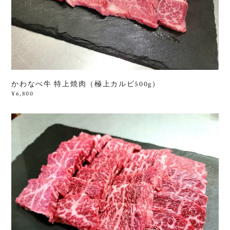
かわなべ牛 特上焼肉（極上カルビ500g）
¥6,800