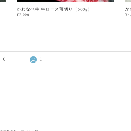
かわなべ牛 牛ロース薄切り（500g）
か
¥7,000
¥4
0
1