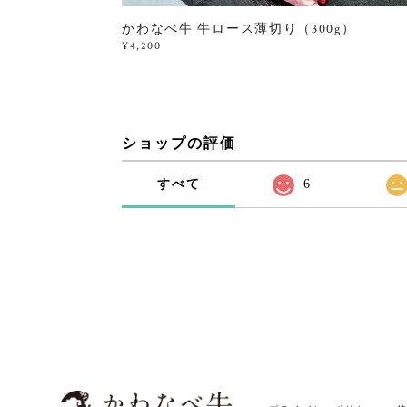
かわなべ牛 牛ロース薄切り（300g）
¥4,200
ショップの評価
すべて
6